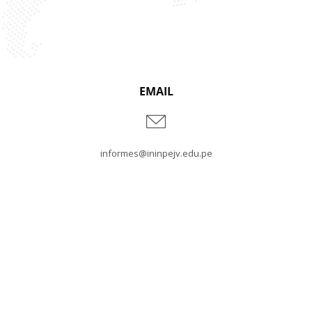
EMAIL
informes@ininpejv.edu.pe