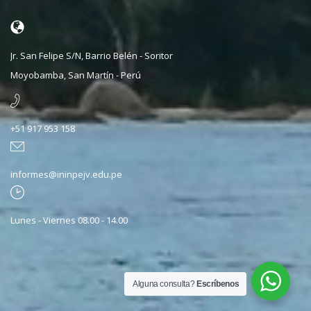
Jr. San Felipe S/N, Barrio Belén - Soritor
Moyobamba, San Martín - Perú
+51 917 953 158
informes@ininpejv.edu.pe
Lunes - Viernes 08.00 - 14.00
Alguna consulta?
Escríbenos