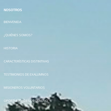
NOSOTROS
BIENVENIDA
¿QUIÉNES SOMOS?
HISTORIA
CARACTERÍSTICAS DISTINTIVAS
TESTIMONIOS DE EXALUMNOS
MISIONEROS VOLUNTARIOS
OPORTUNIDADES DE TRABAJO