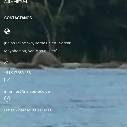
AULA VIRTUAL
CONTÁCTANOS
Jr. San Felipe S/N, Barrio Belén - Soritor
Moyobamba, San Martín - Perú
+51 917 953 158
informes@ininpejv.edu.pe
Lunes - Viernes 08.00 - 14.00