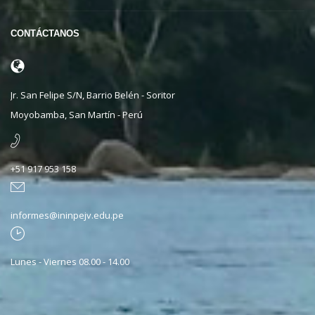
CONTÁCTANOS
Jr. San Felipe S/N, Barrio Belén - Soritor
Moyobamba, San Martín - Perú
+51 917 953 158
informes@ininpejv.edu.pe
Lunes - Viernes 08.00 - 14.00